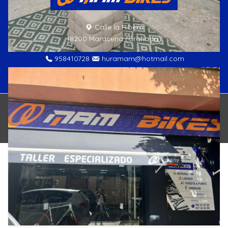
Calle la Ribera
18200 Maracena (Granada)
958410728
huramam@hotmail.com
© BICICLETAS MAM, tienda de bicicletas en Maracena 2026,
-
AVISO LEGAL Y PÓLITICA DE PRIVACIDAD
- POLÍTICA DE
COOKIES