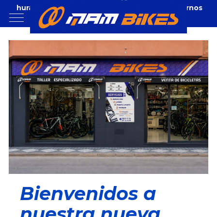
huramam@hotmail.com
Donde Localizarnos
Mobile Menu Toggle
Bienvenidos a
nuestra nueva